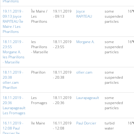
Pharillons
19.11.2019 -
Île Maïre /
19.11.2019
Joyce
some
16
09:13 Joyce
Les
- 09:13
RAPITEAU
suspended
RAPITEAU Île
Pharillons
particles
Maïre / Les
Pharillons
18.11.2019 -
les
18.11.2019
Morgane A.
some
16
23:55
Pharillons
- 23:55
suspended
Morgane A.
- Marseille
particles
les Pharillons
- Marseille
18.11.2019 -
Pharillon
18.11.2019
ollier.cam
some
20:38
- 20:38
suspended
ollier.cam
particles
Pharillon
18.11.2019 -
Les
18.11.2019
Laurapageault
some
20:36
Fromages
- 20:36
suspended
Laurapageault
particles
Les Fromages
16.11.2019 -
île Maire
16.11.2019
Paul Dorcier
turbid
16
12:08 Paul
- 12:08
water
Dorcier île