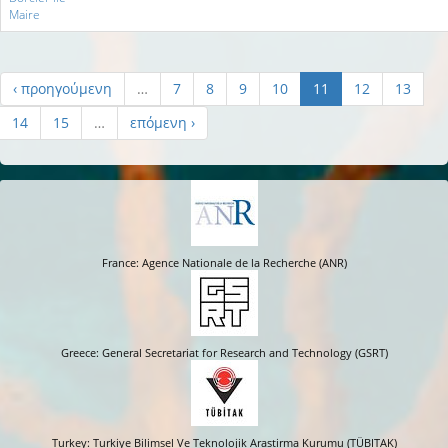
Maire
‹ προηγούμενη
…
7
8
9
10
11
12
13
14
15
…
επόμενη ›
France: Agence Nationale de la Recherche (ANR)
Greece: General Secretariat for Research and Technology (GSRT)
Turkey: Turkiye Bilimsel Ve Teknolojik Arastirma Kurumu (TÜBITAK)