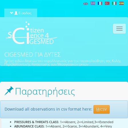
Παράκαμψη προς το κυρίως περιεχόμενο
Είσοδος
Togg
navi
CIGESMED ΓΙΑ ΔΎΤΕΣ
Χρήση ειδών-δεικτών του κοραλλιγενούς για την παρακολούθηση της Καλής
Περιβαλλοντικής Κατάστασης των Μεσογειακών ακτών
Παρατηρήσεις
Download all observations in csv format here:
CSV
PRESSURES & THREATS CLASS
: 1=>Absent, 2=>Limited,3=>Extended
ABUNDANCE CLASS
: 1=>Absent, 2=>Scarce, 3=>Abundant, 4=>Very