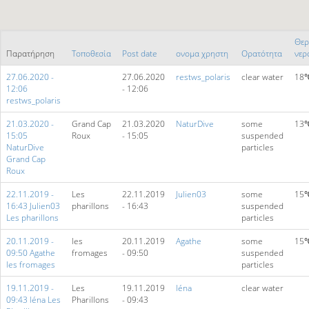
Θερ
Παρατήρηση
Τοποθεσία
Post date
ονομα χρηστη
Ορατότητα
νερ
27.06.2020 -
27.06.2020
restws_polaris
clear water
18
12:06
- 12:06
restws_polaris
21.03.2020 -
Grand Cap
21.03.2020
NaturDive
some
13
15:05
Roux
- 15:05
suspended
NaturDive
particles
Grand Cap
Roux
22.11.2019 -
Les
22.11.2019
Julien03
some
15
16:43 Julien03
pharillons
- 16:43
suspended
Les pharillons
particles
20.11.2019 -
les
20.11.2019
Agathe
some
15
09:50 Agathe
fromages
- 09:50
suspended
les fromages
particles
19.11.2019 -
Les
19.11.2019
léna
clear water
09:43 léna Les
Pharillons
- 09:43