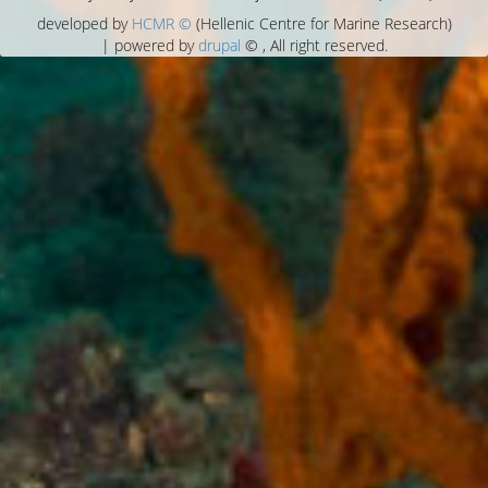
developed by
HCMR ©
(Hellenic Centre for Marine Research)
| powered by
drupal
© , All right reserved.