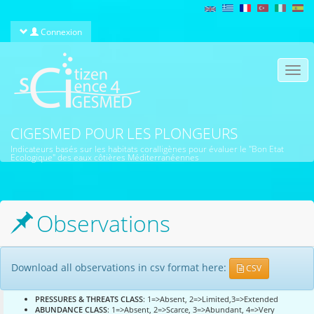
Aller au contenu principal
Connexion
Togg
navi
CIGESMED POUR LES PLONGEURS
Indicateurs basés sur les habitats coralligènes pour évaluer le "Bon Etat
Ecologique" des eaux côtières Méditerranéennes
Observations
Download all observations in csv format here:
CSV
PRESSURES & THREATS CLASS
: 1=>Absent, 2=>Limited,3=>Extended
ABUNDANCE CLASS
: 1=>Absent, 2=>Scarce, 3=>Abundant, 4=>Very