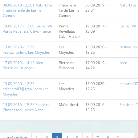
30.09.2019 - 22:01 NaturDive
Tradelière
30.09.2019 -
NaturDive
Tradelière île de Lérins
île de Lérins
22:01
Cannes
Cannes
19.09.2017 - 13:09 Laure TVA
Punta
19.09.2017 -
Laure TVA
Punta Revellata, Calvi, France
Revellata,
13:09
Calvi, France
13.09.2020 - 12:26
Les
13.09.2020 -
restws_pol
restws_polaris Les Moyades
Moyades
12:26
17.09.2019 - 14:12 Nico
Pierre de
17.09.2019 -
Nico
Pierre de Briançon
Briançon
14:12
13.09.2020 - 12:25
Les
13.09.2020 -
cdisanto0
cdisanto07@gmail.com Les
Moyades
12:25
Moyades
13.09.2016 - 15:25 Sandrine
Maïre Nord
13.09.2016 -
Sandrine 
Chenesseau Maïre Nord
15:25
‹ précédent
1
2
3
4
5
6
7
8
9
…