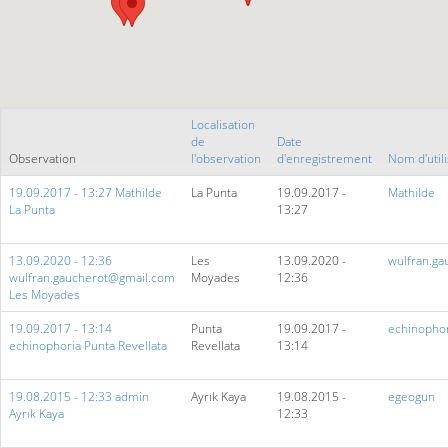
Localisation
de
Date
Observation
l'observation
d'enregistrement
Nom d'util
19.09.2017 - 13:27 Mathilde
La Punta
19.09.2017 -
Mathilde
La Punta
13:27
13.09.2020 - 12:36
Les
13.09.2020 -
wulfran.gau
wulfran.gaucherot@gmail.com
Moyades
12:36
Les Moyades
19.09.2017 - 13:14
Punta
19.09.2017 -
echinophor
echinophoria Punta Revellata
Revellata
13:14
19.08.2015 - 12:33 admin
Ayrık Kaya
19.08.2015 -
egeogun
Ayrık Kaya
12:33