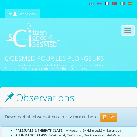
Aller au contenu principal
Connexion
Togg
navi
CIGESMED POUR LES PLONGEURS
Indicateurs basés sur les habitats coralligènes pour évaluer le "Bon Etat
Ecologique" des eaux côtières Méditerranéennes
Observations
Download all observations in csv format here:
CSV
PRESSURES & THREATS CLASS
: 1=>Absent, 2=>Limited,3=>Extended
ABUNDANCE CLASS
: 1=>Absent, 2=>Scarce, 3=>Abundant, 4=>Very