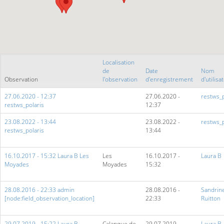
Localisation
de
Date
Nom
Observation
l'observation
d'enregistrement
d'utilisa
27.06.2020 - 12:37
27.06.2020 -
restws_p
restws_polaris
12:37
23.08.2022 - 13:44
23.08.2022 -
restws_p
restws_polaris
13:44
16.10.2017 - 15:32 Laura B Les
Les
16.10.2017 -
Laura B
Moyades
Moyades
15:32
28.08.2016 - 22:33 admin
28.08.2016 -
Sandrin
[node:field_observation_location]
22:33
Ruitton
29.07.2019 - 15:22 Laura B
Calanque de
29.07.2019 -
Laura B