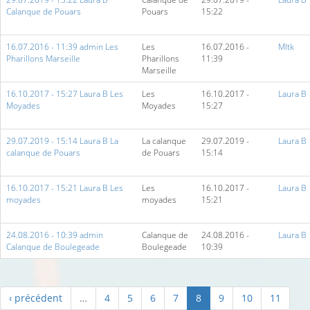
Calanque de Pouars
Pouars
15:22
16.07.2016 - 11:39 admin Les
Les
16.07.2016 -
Mltk
Pharillons Marseille
Pharillons
11:39
Marseille
16.10.2017 - 15:27 Laura B Les
Les
16.10.2017 -
Laura B
Moyades
Moyades
15:27
29.07.2019 - 15:14 Laura B La
La calanque
29.07.2019 -
Laura B
calanque de Pouars
de Pouars
15:14
16.10.2017 - 15:21 Laura B Les
Les
16.10.2017 -
Laura B
moyades
moyades
15:21
24.08.2016 - 10:39 admin
Calanque de
24.08.2016 -
Laura B
Calanque de Boulegeade
Boulegeade
10:39
‹ précédent
…
4
5
6
7
8
9
10
11