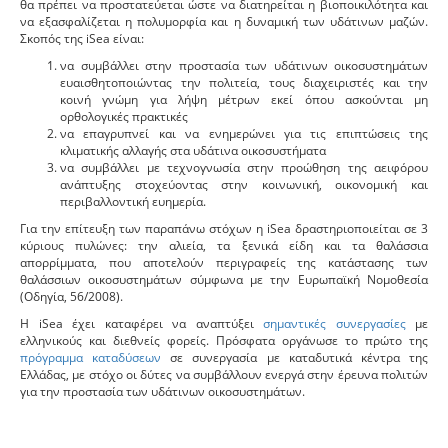
θα πρέπει να προστατεύεται ώστε να διατηρείται η βιοποικιλότητα και
να εξασφαλίζεται η πολυμορφία και η δυναμική των υδάτινων μαζών.
Σκοπός της iSea είναι:
να συμβάλλει στην προστασία των υδάτινων οικοσυστημάτων
ευαισθητοποιώντας την πολιτεία, τους διαχειριστές και την
κοινή γνώμη για λήψη μέτρων εκεί όπου ασκούνται μη
ορθολογικές πρακτικές
να επαγρυπνεί και να ενημερώνει για τις επιπτώσεις της
κλιματικής αλλαγής στα υδάτινα οικοσυστήματα
να συμβάλλει με τεχνογνωσία στην προώθηση της αειφόρου
ανάπτυξης στοχεύοντας στην κοινωνική, οικονομική και
περιβαλλοντική ευημερία.
Για την επίτευξη των παραπάνω στόχων η iSea δραστηριοποιείται σε 3
κύριους πυλώνες: την αλιεία, τα ξενικά είδη και τα θαλάσσια
απορρίμματα, που αποτελούν περιγραφείς της κατάστασης των
θαλάσσιων οικοσυστημάτων σύμφωνα με την Ευρωπαϊκή Νομοθεσία
(Οδηγία, 56/2008).
H iSea έχει καταφέρει να αναπτύξει
σημαντικές συνεργασίες
με
ελληνικούς και διεθνείς φορείς. Πρόσφατα οργάνωσε το πρώτο της
πρόγραμμα καταδύσεων
σε συνεργασία με καταδυτικά κέντρα της
Ελλάδας, με στόχο οι δύτες να συμβάλλουν ενεργά στην έρευνα πολιτών
για την προστασία των υδάτινων οικοσυστημάτων.