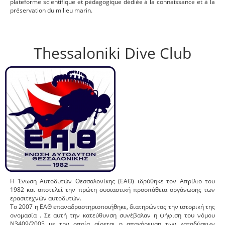
plateforme scientifique et pédagogique dédiée à la connaissance et à la
préservation du milieu marin.
Thessaloniki Dive Club
Η Ένωση Αυτοδυτών Θεσσαλονίκης (ΕΑΘ) ιδρύθηκε τον Απρίλιο του
1982 και αποτελεί την πρώτη ουσιαστική προσπάθεια οργάνωσης των
ερασιτεχνών αυτοδυτών.
Το 2007 η ΕΑΘ επαναδραστηριοποιήθηκε, διατηρώντας την ιστορική της
ονομασία . Σε αυτή την κατεύθυνση συνέβαλαν η ψήφιση του νόμου
Ν3409/2005 με την οποία αίρεται η απαγόρευση των καταδύσεων