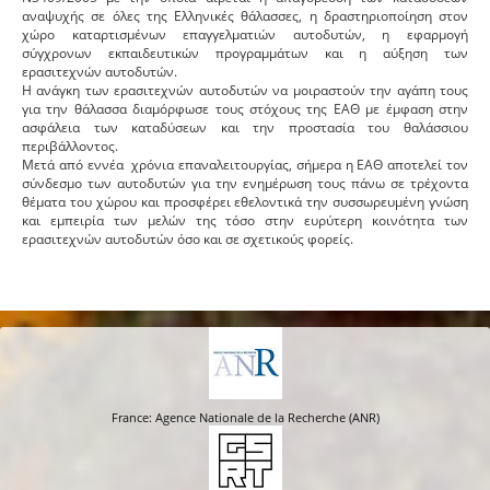
αναψυχής σε όλες της Ελληνικές θάλασσες, η δραστηριοποίηση στον
χώρο καταρτισμένων επαγγελματιών αυτοδυτών, η εφαρμογή
σύγχρονων εκπαιδευτικών προγραμμάτων και η αύξηση των
ερασιτεχνών αυτοδυτών.
Η ανάγκη των ερασιτεχνών αυτοδυτών να μοιραστούν την αγάπη τους
για την θάλασσα διαμόρφωσε τους στόχους της ΕΑΘ με έμφαση στην
ασφάλεια των καταδύσεων και την προστασία του θαλάσσιου
περιβάλλοντος.
Μετά από εννέα χρόνια επαναλειτουργίας, σήμερα η ΕΑΘ αποτελεί τον
σύνδεσμο των αυτοδυτών για την ενημέρωση τους πάνω σε τρέχοντα
θέματα του χώρου και προσφέρει εθελοντικά την συσσωρευμένη γνώση
και εμπειρία των μελών της τόσο στην ευρύτερη κοινότητα των
ερασιτεχνών αυτοδυτών όσο και σε σχετικούς φορείς.
France: Agence Nationale de la Recherche (ANR)