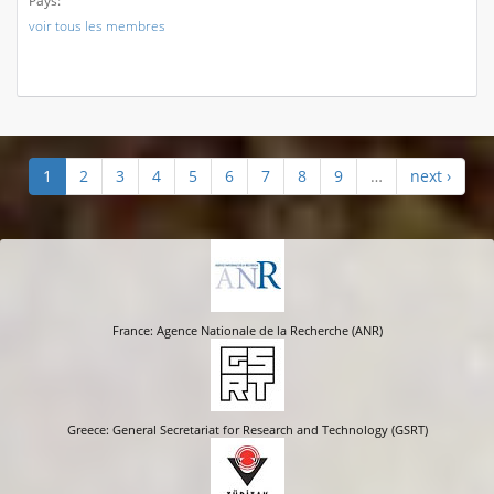
Pays:
voir tous les membres
1
2
3
4
5
6
7
8
9
…
next ›
France: Agence Nationale de la Recherche (ANR)
Greece: General Secretariat for Research and Technology (GSRT)