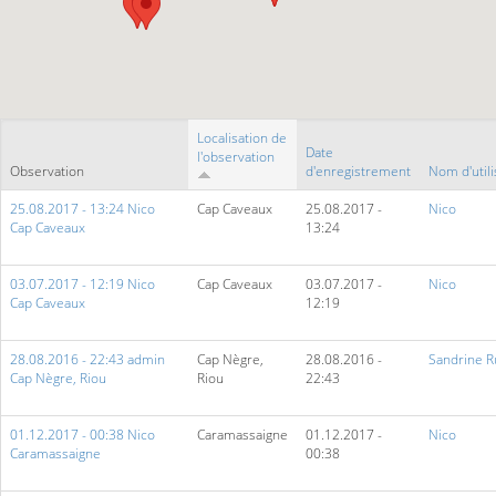
Localisation de
Date
l'observation
Observation
d'enregistrement
Nom d'utili
25.08.2017 - 13:24 Nico
Cap Caveaux
25.08.2017 -
Nico
Cap Caveaux
13:24
03.07.2017 - 12:19 Nico
Cap Caveaux
03.07.2017 -
Nico
Cap Caveaux
12:19
28.08.2016 - 22:43 admin
Cap Nègre,
28.08.2016 -
Sandrine R
Cap Nègre, Riou
Riou
22:43
01.12.2017 - 00:38 Nico
Caramassaigne
01.12.2017 -
Nico
Caramassaigne
00:38