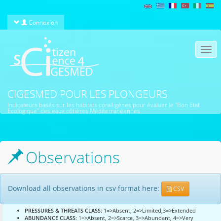
Aller au contenu principal
Connexion
Togg
navi
CIGESMED POUR LES PLONGEURS
Indicateurs basés sur les habitats coralligènes pour évaluer le "Bon Etat
Ecologique" des eaux côtières Méditerranéennes
Observations
Download all observations in csv format here:
CSV
PRESSURES & THREATS CLASS
: 1=>Absent, 2=>Limited,3=>Extended
ABUNDANCE CLASS
: 1=>Absent, 2=>Scarce, 3=>Abundant, 4=>Very