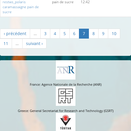
restws_polaris
pain de sucre
12:42
caramassaigne pain de
sucre
‹ précédent
…
3
4
5
6
7
8
9
10
11
…
suivant ›
France: Agence Nationale de la Recherche (ANR)
Greece: General Secretariat for Research and Technology (GSRT)