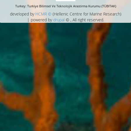
Turkey: Turkiye Bilimsel Ve Teknolojik Arastirma Kurumu (TÜBITAK)
developed by
HCMR ©
(Hellenic Centre for Marine Research)
| powered by
drupal
© , All right reserved.