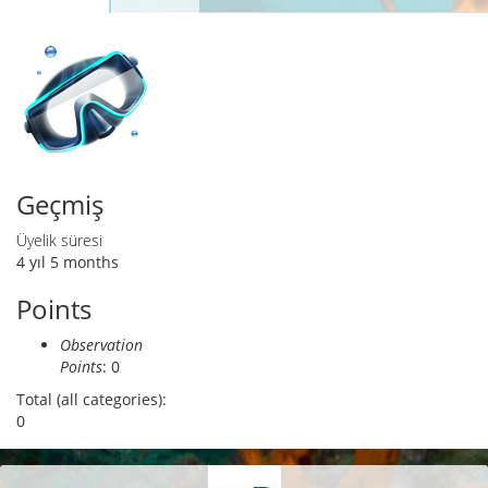
Birincil sekmeler
sekme)
Geçmiş
Üyelik süresi
4 yıl 5 months
Points
Observation
Points
: 0
Total (all categories):
0