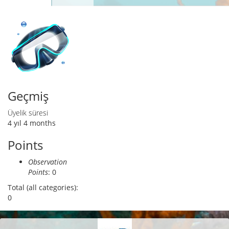
Birincil sekmeler
sekme)
Geçmiş
Üyelik süresi
4 yıl 4 months
Points
Observation
Points
: 0
Total (all categories):
0