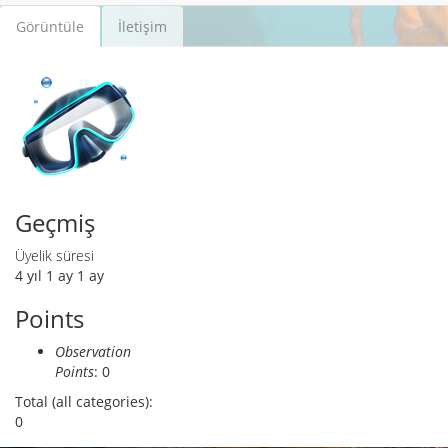
Görüntüle
(etkin
İletişim
Birincil sekmeler
sekme)
Geçmiş
Üyelik süresi
4 yıl 1 ay 1 ay
Points
Observation
Points
: 0
Total (all categories):
0