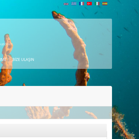
katörler
RME
BIZE ULAŞIN