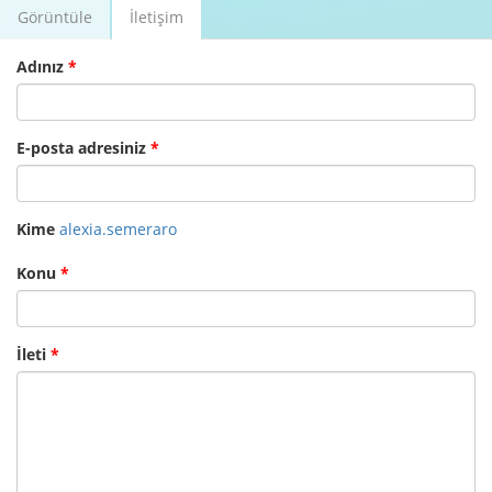
Görüntüle
İletişim
(etkin
Birincil sekmeler
sekme)
Adınız
*
E-posta adresiniz
*
Kime
alexia.semeraro
Konu
*
İleti
*