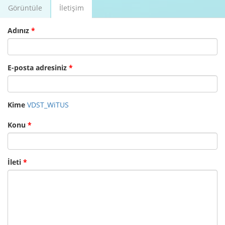
Görüntüle
İletişim
(etkin
Birincil sekmeler
sekme)
Adınız
*
E-posta adresiniz
*
Kime
VDST_WiTUS
Konu
*
İleti
*