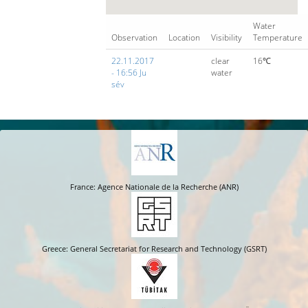
Water
Observation
Location
Visibility
Temperature
22.11.2017
clear
16℃
- 16:56 Ju
water
sév
France: Agence Nationale de la Recherche (ANR)
Greece: General Secretariat for Research and Technology (GSRT)