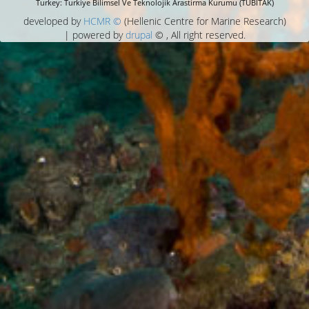
Turkey: Turkiye Bilimsel Ve Teknolojik Arastirma Kurumu (TÜBITAK)
developed by
HCMR ©
(Hellenic Centre for Marine Research)
| powered by
drupal
© , All right reserved.