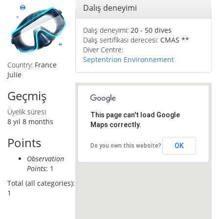
Gizle
Dalış deneyimi
Dalış deneyimi:
20 - 50 dives
Dalış sertifikası derecesi:
CMAS **
Diver Centre:
Septentrion Environnement
Country:
France
Julie
Geçmiş
Üyelik süresi
This page can't load Google
8 yıl 8 months
Maps correctly.
Points
OK
Do you own this website?
Observation
Points
: 1
Total (all categories):
1