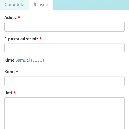
Görüntüle
İletişim
(etkin
Birincil sekmeler
sekme)
Adınız
*
E-posta adresiniz
*
Kime
Samuel JEGLOT
Konu
*
İleti
*