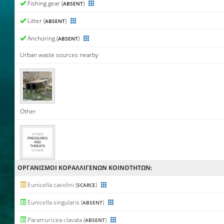
Fishing gear (
)
ABSENT
Litter (
)
ABSENT
Anchoring (
)
ABSENT
Urban waste sources nearby
Other
ΟΡΓΑΝΙΣΜΟΊ ΚΟΡΑΛΛΙΓΕΝΏΝ ΚΟΙΝΟΤΉΤΩΝ:
Eunicella cavolini (
)
SCARCE
Eunicella singularis (
)
ABSENT
Paramuricea clavata (
)
ABSENT