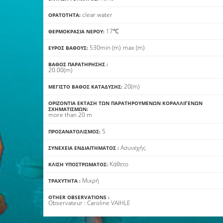
clear water
ΟΡΑΤΌΤΗΤΑ:
17℃
ΘΕΡΜΟΚΡΑΣΊΑ ΝΕΡΟΎ:
5
30
min
(m)
max
(m)
ΕΎΡΟΣ ΒΆΘΟΥΣ:
ΒΆΘΟΣ ΠΑΡΑΤΉΡΗΣΗΣ :
20.00(m)
20(m)
ΜΈΓΙΣΤΟ ΒΆΘΟΣ ΚΑΤΆΔΥΣΗΣ:
ΟΡΙΖΌΝΤΙΑ ΈΚΤΑΣΗ ΤΩΝ ΠΑΡΑΤΗΡΟΎΜΕΝΩΝ ΚΟΡΑΛΛΙΓΕΝΏΝ
ΣΧΗΜΑΤΙΣΜΏΝ:
more than 20 m
S
ΠΡΟΣΑΝΑΤΟΛΙΣΜΌΣ:
Ασυνεχής
ΣΥΝΈΧΕΙΑ ΕΝΔΙΑΙΤΉΜΑΤΟΣ :
Κάθετο
ΚΛΊΣΗ ΥΠΟΣΤΡΏΜΑΤΟΣ:
Mικρή
ΤΡΑΧΎΤΗΤΑ :
OTHER OBSERVATIONS :
Observateur : Caroline VAIHLE