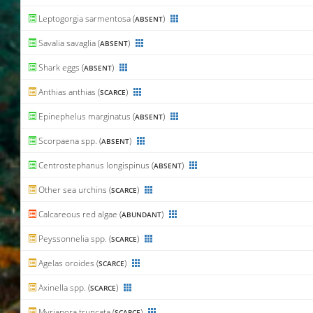
Leptogorgia sarmentosa (
)
ABSENT
Savalia savaglia (
)
ABSENT
Shark eggs (
)
ABSENT
Anthias anthias (
)
SCARCE
Epinephelus marginatus (
)
ABSENT
Scorpaena spp. (
)
ABSENT
Centrostephanus longispinus (
)
ABSENT
Other sea urchins (
)
SCARCE
Calcareous red algae (
)
ABUNDANT
Peyssonnelia spp. (
)
SCARCE
Agelas oroides (
)
SCARCE
Axinella spp. (
)
SCARCE
Myriapora truncata (
)
SCARCE