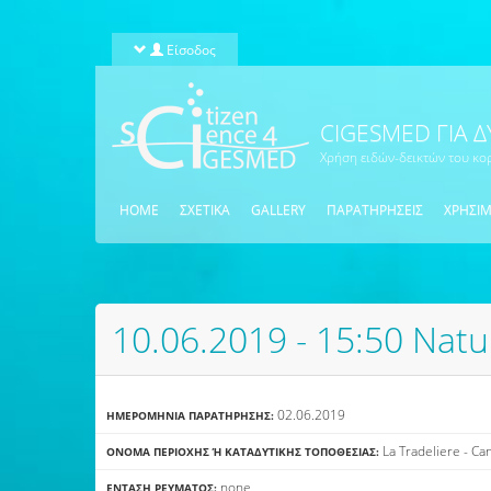
Παράκαμψη προς το κυρίως περιεχόμενο
Είσοδος
CIGESMED ΓΙΑ Δ
Χρήση ειδών-δεικτών του κο
HOME
ΣΧΕΤΙΚΑ
GALLERY
ΠΑΡΑΤΗΡΗΣΕΙΣ
ΧΡΉΣΙΜ
10.06.2019 - 15:50 Natu
02.06.2019
ΗΜΕΡΟΜΗΝΊΑ ΠΑΡΑΤΉΡΗΣΗΣ:
La Tradeliere - Ca
ΌΝΟΜΑ ΠΕΡΙΟΧΉΣ Ή ΚΑΤΑΔΥΤΙΚΉΣ ΤΟΠΟΘΕΣΊΑΣ:
none
ΈΝΤΑΣΗ ΡΕΎΜΑΤΟΣ: