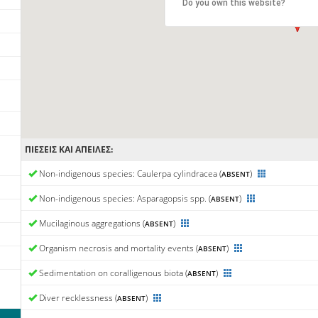
Do you own this website?
ΠΙΈΣΕΙΣ ΚΑΙ ΑΠΕΙΛΈΣ:
Non-indigenous species: Caulerpa cylindracea (
)
ABSENT
Non-indigenous species: Asparagopsis spp. (
)
ABSENT
Mucilaginous aggregations (
)
ABSENT
Organism necrosis and mortality events (
)
ABSENT
Sedimentation on coralligenous biota (
)
ABSENT
Diver recklessness (
)
ABSENT