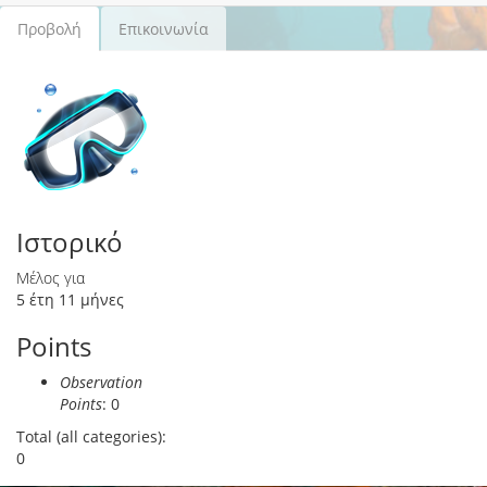
Προβολή
(ενεργή
Επικοινωνία
Πρωτεύουσες καρτέλες
καρτέλα)
Ιστορικό
Μέλος για
5 έτη 11 μήνες
Points
Observation
Points
: 0
Total (all categories):
0