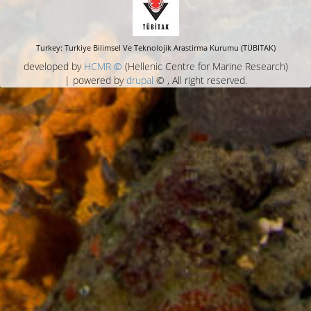
Turkey: Turkiye Bilimsel Ve Teknolojik Arastirma Kurumu (TÜBITAK)
developed by
HCMR ©
(Hellenic Centre for Marine Research)
| powered by
drupal
© , All right reserved.