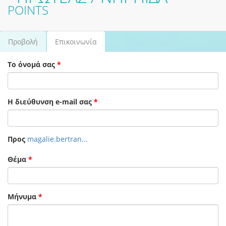
POINTS
Προβολή
Επικοινωνία
(ενεργή
Πρωτεύουσες καρτέλες
καρτέλα)
Το όνομά σας
*
Η διεύθυνση e-mail σας
*
Προς
magalie.bertran...
Θέμα
*
Μήνυμα
*