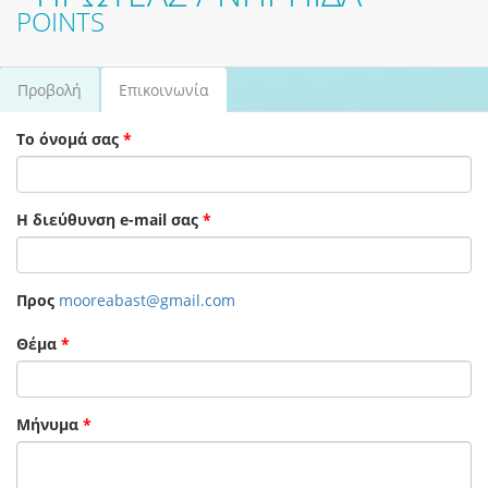
POINTS
Προβολή
Επικοινωνία
(ενεργή
Πρωτεύουσες καρτέλες
καρτέλα)
Το όνομά σας
*
Η διεύθυνση e-mail σας
*
Προς
mooreabast@gmail.com
Θέμα
*
Μήνυμα
*