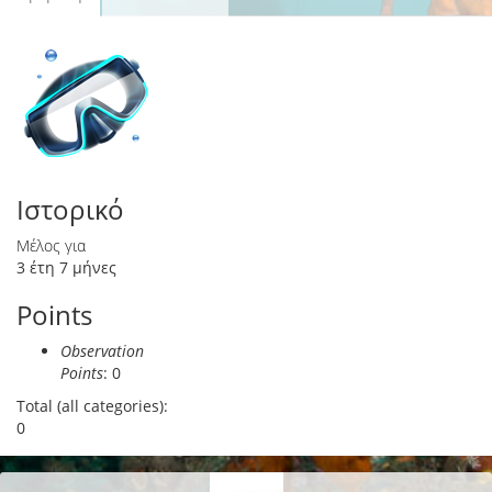
Πρωτεύουσες καρτέλες
καρτέλα)
Ιστορικό
Μέλος για
3 έτη 7 μήνες
Points
Observation
Points
: 0
Total (all categories):
0