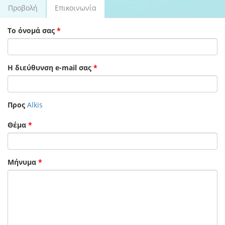
Προβολή
Επικοινωνία
(ενεργή
Πρωτεύουσες καρτέλες
καρτέλα)
Το όνομά σας
*
Η διεύθυνση e-mail σας
*
Προς
Alkis
Θέμα
*
Μήνυμα
*