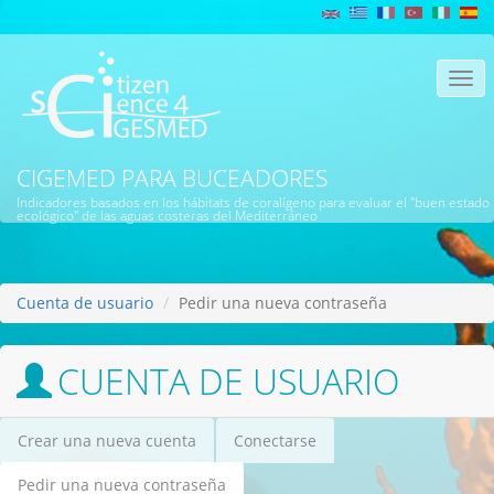
Pasar al contenido principal
Togg
navi
CIGEMED PARA BUCEADORES
Indicadores basados en los hábitats de coralígeno para evaluar el "buen estado
ecológico" de las aguas costeras del Mediterráneo
Cuenta de usuario
Pedir una nueva contraseña
CUENTA DE USUARIO
Crear una nueva cuenta
Conectarse
Solapas principales
Pedir una nueva contraseña
(solapa