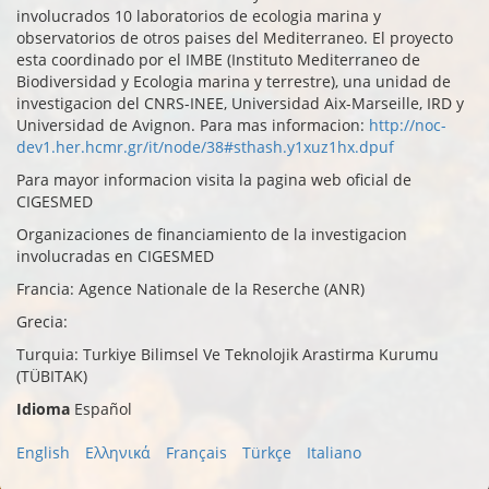
involucrados 10 laboratorios de ecologia marina y
observatorios de otros paises del Mediterraneo. El proyecto
esta coordinado por el IMBE (Instituto Mediterraneo de
Biodiversidad y Ecologia marina y terrestre), una unidad de
investigacion del CNRS-INEE, Universidad Aix-Marseille, IRD y
Universidad de Avignon. Para mas informacion:
http://noc-
dev1.her.hcmr.gr/it/node/38#sthash.y1xuz1hx.dpuf
Para mayor informacion visita la pagina web oficial de
CIGESMED
Organizaciones de financiamiento de la investigacion
involucradas en CIGESMED
Francia: Agence Nationale de la Reserche (ANR)
Grecia:
Turquia: Turkiye Bilimsel Ve Teknolojik Arastirma Kurumu
(TÜBITAK)
Idioma
Español
English
Ελληνικά
Français
Türkçe
Italiano