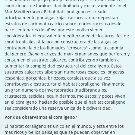
condiciones de luminosidad limitada y exclusivamente en el
Mar Mediterraneo. El habitat coraligeno es creado
principalmente por algas rojas calcareas, que depositan
estratos de carbonato calcico sobre fondos rocosos desde
hace centenares de años: por este motivo vienen
considerados el equivalente mediterraneo de los arrecifes de
coral tropicales. A la accion constructora de las algas se
contrapone la de los llamados "erosores" -como la esponja
del genero
Cliona
o erizos de mar- organismos que perforan y
consumen el sustrato calcareo, contribuyendo tambien a
aumentar la complejidad estructural del coraligeno. Estos
sustratos calcareos albergan numerosas especies longevas
(esponjas, gorgonias, briozoos, corales), que a su vez
contribuyen a estructurar el habitat coraligeno. Finalmente,
un gran numero de invertebrados (nudibranquios,
crustaceos, ascidias, equinidermos, moluscos) y peces viven
en el coraligeno, haciendo posible que el habitat coraligeno
sea considerado una reserva unica de biodiversidad.
Por que observamos el coraligeno?
El habitat coraligeno es unico en el mundo, y esta entre los
mas ricos y bellos paisajes que se puedan observar en