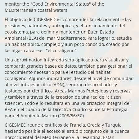
monitor the "Good Environmental Status" of the
MEDiterranean coastal waters
El objetivo de CIGESMED es comprender la relacion entre las
presiones, naturales y antropicas, y el funcionamiento del
ecosistema, para definir y mantener un Buen Estado
Ambiental (BEA) del mar Mediterraneo. Para lograrlo, estudia
un habitat tipico, complejo y aun poco conocido, creado por
las algas calcareas: "el coraligeno".
Una aproximacion integrada sera aplicada para visualizar y
compartir grandes bases de datos, tambien para gestionar el
conocimiento necesario para el estudio del habitat
coraligeno. Algunos indicadores, desde el nivel de comunidad
al nivel intraespecifico (ADN), vendran desarrollados y
testados por cientificos, Areas Marinas Protegidas y reservas,
y tambien a traves de la creacion de una red de "citizen
science". Todo ello resultara en una valorizacion integral del
BEA en el cuadro de la Directiva Cuadro sobre la Estrategia
para el Ambiente Marino (2008/56/EC)
CIGESMED reune cientificos de Francia, Grecia y Turquia,
haciendo posible el acceso al estudio conjunto de la cuenca
noroccidental del Mediterraneo y la Levantina. Estan