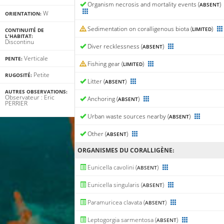
Organism necrosis and mortality events (
)
ABSENT
W
ORIENTATION:
Sedimentation on coralligenous biota (
)
LIMITED
CONTINUITÉ DE
L'HABITAT:
Discontinu
Diver recklessness (
)
ABSENT
Verticale
PENTE:
Fishing gear (
)
LIMITED
Petite
RUGOSITÉ:
Litter (
)
ABSENT
AUTRES OBSERVATIONS:
Observateur : Eric
Anchoring (
)
ABSENT
PERRIER
Urban waste sources nearby (
)
ABSENT
Other (
)
ABSENT
ORGANISMES DU CORALLIGÈNE:
Eunicella cavolini (
)
ABSENT
Eunicella singularis (
)
ABSENT
Paramuricea clavata (
)
ABSENT
Leptogorgia sarmentosa (
)
ABSENT