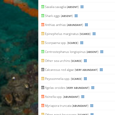
Savalia savaglia (
)
ABSENT
Shark eggs (
)
ABSENT
Anthias anthias (
)
ABUNDANT
Epinephelus marginatus (
)
SCARCE
Scorpaena spp. (
)
SCARCE
Centrostephanus longispinus (
)
ABSENT
Other sea urchins (
)
SCARCE
Calcareous red algae (
)
VERY ABUNDANT
Peyssonnelia spp. (
)
SCARCE
Agelas oroides (
)
VERY ABUNDANT
Axinella spp. (
)
ABUNDANT
Myriapora truncata (
)
ABUNDANT
Other erect bryozoans (
)
SCARCE