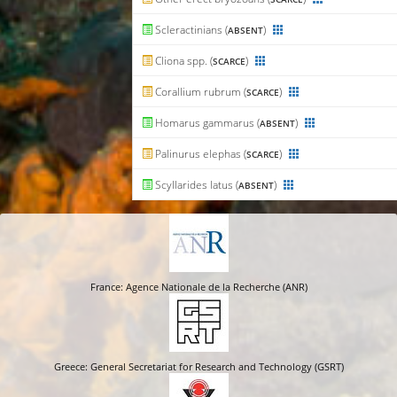
Scleractinians (
)
ABSENT
Cliona spp. (
)
SCARCE
Corallium rubrum (
)
SCARCE
Homarus gammarus (
)
ABSENT
Palinurus elephas (
)
SCARCE
Scyllarides latus (
)
ABSENT
France: Agence Nationale de la Recherche (ANR)
Greece: General Secretariat for Research and Technology (GSRT)