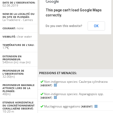
DATE DE L'OBSERVATION:
02.06.2019
This page can't load Google Maps
NOM DE LA LOCALITÉ OU
correctly.
DU SITE DE PLONGÉE:
La Tradeliere - Cannes
OK
Do you own this website?
none
COURANT:
clear water
VISIBILITÉ:
TEMPÉRATURE DE L'EAU:
17℃
EXTENSION EN
PROFONDEUR:
5
40
min
(m)
max
(m)
PROFONDEUR DE
PRESSIONS ET MENACES:
L'OBSERVATION:
32.00(m)
Non-indigenous species: Caulerpa cylindracea
(
)
PROFONDEUR MAXIMALE
ABSENT
ATTEINTE LORS DE LA
PLONGÉE:
40(m)
Non-indigenous species: Asparagopsis spp.
(
)
ABSENT
ETENDUE HORIZONTALE
DU CONCRÉTIONNEMENT
Mucilaginous aggregations (
)
ABSENT
CORALLIGÈNE OBSERVÉ:
10-20 m