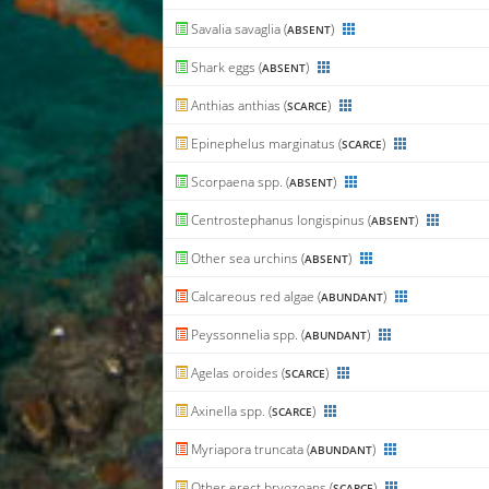
Savalia savaglia (
)
ABSENT
Shark eggs (
)
ABSENT
Anthias anthias (
)
SCARCE
Epinephelus marginatus (
)
SCARCE
Scorpaena spp. (
)
ABSENT
Centrostephanus longispinus (
)
ABSENT
Other sea urchins (
)
ABSENT
Calcareous red algae (
)
ABUNDANT
Peyssonnelia spp. (
)
ABUNDANT
Agelas oroides (
)
SCARCE
Axinella spp. (
)
SCARCE
Myriapora truncata (
)
ABUNDANT
Other erect bryozoans (
)
SCARCE