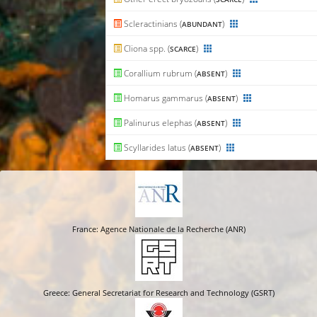
Scleractinians (
)
ABUNDANT
Cliona spp. (
)
SCARCE
Corallium rubrum (
)
ABSENT
Homarus gammarus (
)
ABSENT
Palinurus elephas (
)
ABSENT
Scyllarides latus (
)
ABSENT
France: Agence Nationale de la Recherche (ANR)
Greece: General Secretariat for Research and Technology (GSRT)