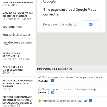
DATE DE L'OBSERVATION:
02.06.2019
This page can't load Google Maps
NOM DE LA LOCALITÉ OU
correctly.
DU SITE DE PLONGÉE:
La Tradeliere - Cannes
OK
Do you own this website?
none
COURANT:
clear water
VISIBILITÉ:
TEMPÉRATURE DE L'EAU:
17℃
EXTENSION EN
PROFONDEUR:
5
40
min
(m)
max
(m)
PROFONDEUR DE
PRESSIONS ET MENACES:
L'OBSERVATION:
20.00(m)
Non-indigenous species: Caulerpa cylindracea
(
)
PROFONDEUR MAXIMALE
ABSENT
ATTEINTE LORS DE LA
PLONGÉE:
22(m)
Non-indigenous species: Asparagopsis spp.
(
)
LIMITED
ETENDUE HORIZONTALE
DU CONCRÉTIONNEMENT
Mucilaginous aggregations (
)
LIMITED
CORALLIGÈNE OBSERVÉ:
more than 20 m