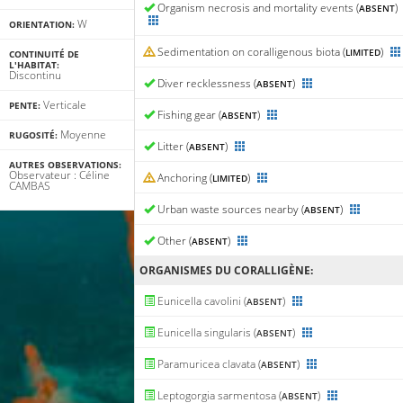
Organism necrosis and mortality events (
)
ABSENT
W
ORIENTATION:
Sedimentation on coralligenous biota (
)
LIMITED
CONTINUITÉ DE
L'HABITAT:
Discontinu
Diver recklessness (
)
ABSENT
Verticale
PENTE:
Fishing gear (
)
ABSENT
Moyenne
RUGOSITÉ:
Litter (
)
ABSENT
AUTRES OBSERVATIONS:
Observateur : Céline
Anchoring (
)
LIMITED
CAMBAS
Urban waste sources nearby (
)
ABSENT
Other (
)
ABSENT
ORGANISMES DU CORALLIGÈNE:
Eunicella cavolini (
)
ABSENT
Eunicella singularis (
)
ABSENT
Paramuricea clavata (
)
ABSENT
Leptogorgia sarmentosa (
)
ABSENT