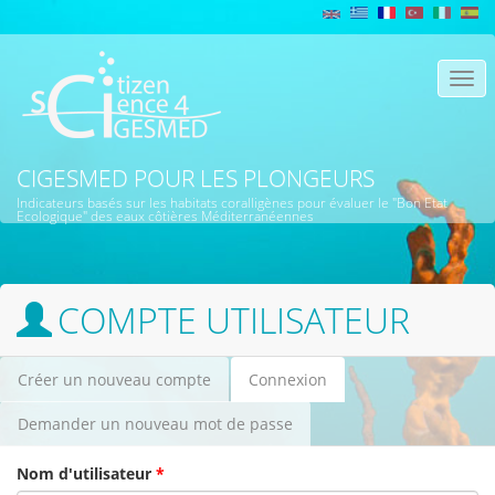
Aller au contenu principal
Togg
navi
CIGESMED POUR LES PLONGEURS
Indicateurs basés sur les habitats coralligènes pour évaluer le "Bon Etat
Ecologique" des eaux côtières Méditerranéennes
COMPTE UTILISATEUR
Créer un nouveau compte
Connexion
(onglet
Onglets principaux
actif)
Demander un nouveau mot de passe
Nom d'utilisateur
*