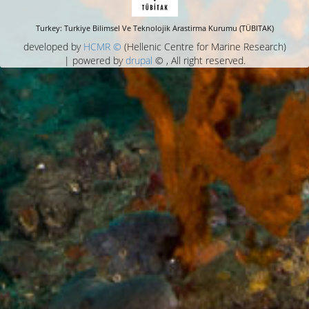
Turkey: Turkiye Bilimsel Ve Teknolojik Arastirma Kurumu (TÜBITAK)
developed by
HCMR ©
(Hellenic Centre for Marine Research)
| powered by
drupal
© , All right reserved.