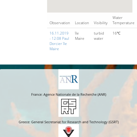
Water
Observation
Location
Visibility
Temperature
16.11.2019
île
turbid
16℃
- 12:08 Paul
Maire
water
Dorcier île
Maire
France: Agence Nationale de la Recherche (ANR)
Greece: General Secretariat for Research and Technology (GSRT)