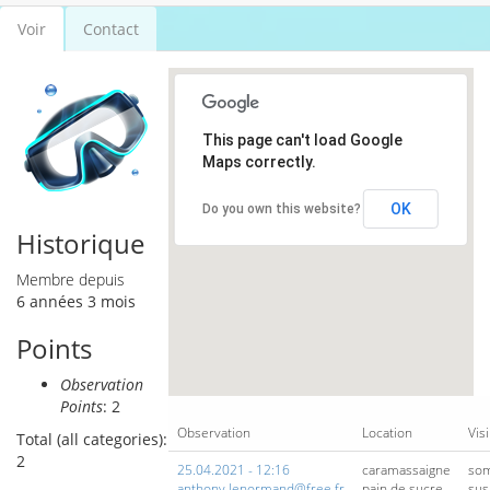
Voir
(onglet
Contact
Onglets principaux
actif)
This page can't load Google
Maps correctly.
OK
Do you own this website?
Historique
Membre depuis
6 années 3 mois
Points
Observation
Points
: 2
Observation
Location
Visi
Total (all categories):
2
25.04.2021 - 12:16
caramassaigne
so
anthony.lenormand@free.fr
pain de sucre
su