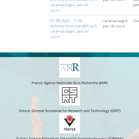
caramassaigne pain de
par
sucre
01.08.2020 - 12:36
caramassaigne
cle
anthony.lenormand@free.fr
pain de sucre
caramassaigne pain de
sucre
France: Agence Nationale de la Recherche (ANR)
Greece: General Secretariat for Research and Technology (GSRT)
Turkey: Turkiye Bilimsel Ve Teknolojik Arastirma Kurumu (TÜBITAK)