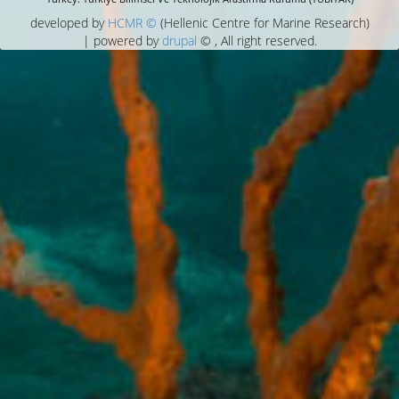
developed by
HCMR ©
(Hellenic Centre for Marine Research)
| powered by
drupal
© , All right reserved.