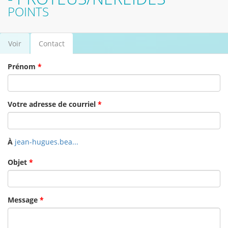
POINTS
Voir
Contact
(onglet
Onglets principaux
actif)
Prénom
*
Votre adresse de courriel
*
À
jean-hugues.bea...
Objet
*
Message
*