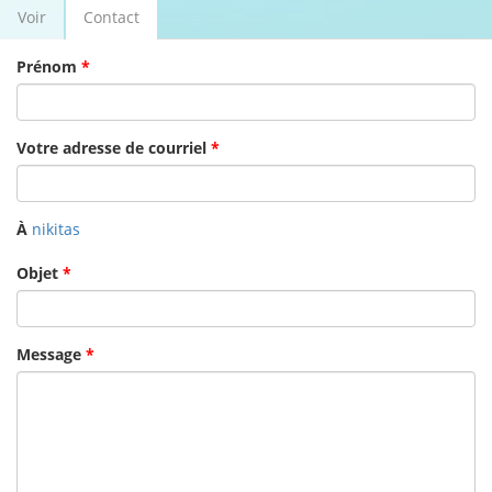
Voir
Contact
(onglet
Onglets principaux
actif)
Prénom
*
Votre adresse de courriel
*
À
nikitas
Objet
*
Message
*