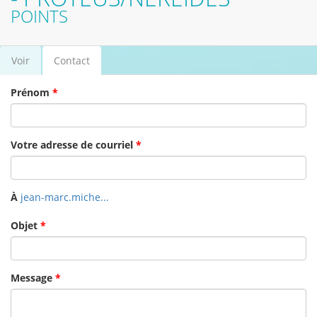
POINTS
Voir
Contact
(onglet
Onglets principaux
actif)
Prénom
*
Votre adresse de courriel
*
À
jean-marc.miche...
Objet
*
Message
*