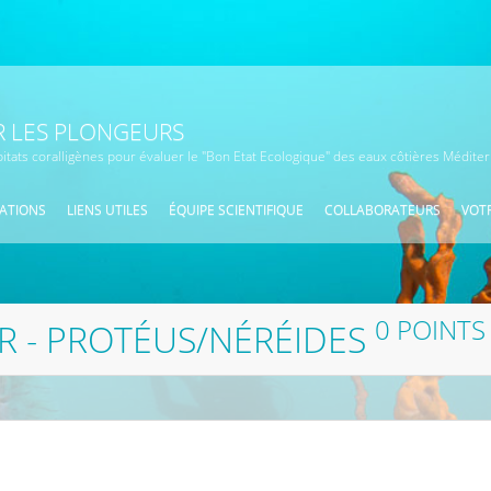
 LES PLONGEURS
bitats coralligènes pour évaluer le "Bon Etat Ecologique" des eaux côtières Médit
ATIONS
LIENS UTILES
ÉQUIPE SCIENTIFIQUE
COLLABORATEURS
VOTR
0 POINTS
 - PROTÉUS/NÉRÉIDES