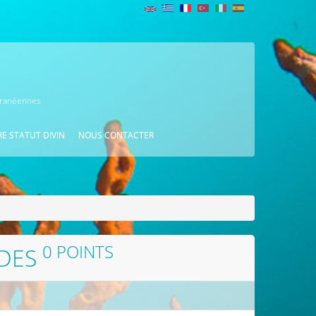
erranéennes
E STATUT DIVIN
NOUS CONTACTER
0 POINTS
IDES