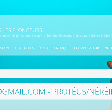
 LES PLONGEURS
bitats coralligènes pour évaluer le "Bon Etat Ecologique" des eaux côtières Médit
ATIONS
LIENS UTILES
ÉQUIPE SCIENTIFIQUE
COLLABORATEURS
VOTR
GMAIL.COM - PROTÉUS/NÉRÉ