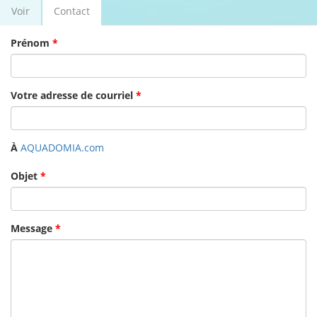
Voir
Contact
(onglet
Onglets principaux
actif)
Prénom
*
Votre adresse de courriel
*
À
AQUADOMIA.com
Objet
*
Message
*