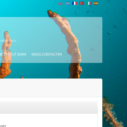
erranéennes
E STATUT DIVIN
NOUS CONTACTER
re)