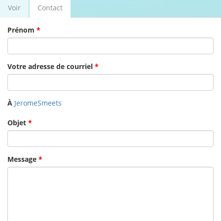
Voir
Contact
(onglet
Onglets principaux
actif)
Prénom
*
Votre adresse de courriel
*
À
JeromeSmeets
Objet
*
Message
*