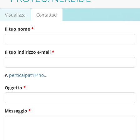
Visualizza
Contattaci
(scheda
Schede primarie
attiva)
Il tuo nome
*
Il tuo indirizzo e-mail
*
A
perticaipat1@ho...
Oggetto
*
Messaggio
*