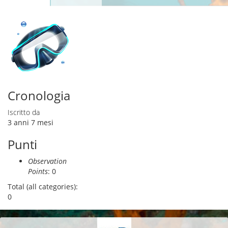
Schede primarie
attiva)
Cronologia
Iscritto da
3 anni 7 mesi
Punti
Observation
Points
: 0
Total (all categories):
0