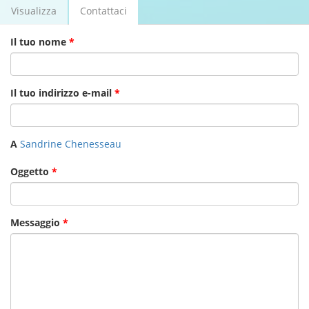
Visualizza
Contattaci
(scheda
Schede primarie
attiva)
Il tuo nome
*
Il tuo indirizzo e-mail
*
A
Sandrine Chenesseau
Oggetto
*
Messaggio
*