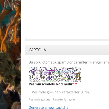
CAPTCHA
Bu soru otomatik spam gönderimlerini engelllem
Resmin içindeki kod nedir?
*
Resimde görünen karakterleri girin.
Generate a new captcha