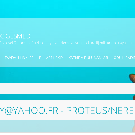
N CIGESMED
i Çevresel Durumunu” belirlemeye ve izlemeye yönelik korallijenli türlere dayalı indi
FAYDALI LINKLER
BILIMSEL EKIP
KATKIDA BULUNANLAR
ÖDÜLLENDI
Y@YAHOO.FR - PROTEUS/NERE