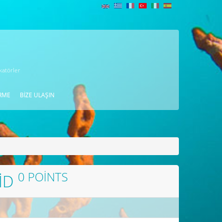
katörler
RME
BIZE ULAŞIN
0 POINTS
ID