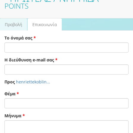
POINTS
Προβολή
Επικοινωνία
(ενεργή
Πρωτεύουσες καρτέλες
καρτέλα)
Το όνομά σας
*
Η διεύθυνση e-mail σας
*
Προς
henriettekoblin...
Θέμα
*
Μήνυμα
*