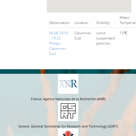
Water
Observation
Location
Visibility
Temperat
04.06.2016
Canonnier
some
15℃
- 19:22
Sud
suspended
Philipo
particles
Canonnier
Sud
France: Agence Nationale de la Recherche (ANR)
Greece: General Secretariat for Research and Technology (GSRT)