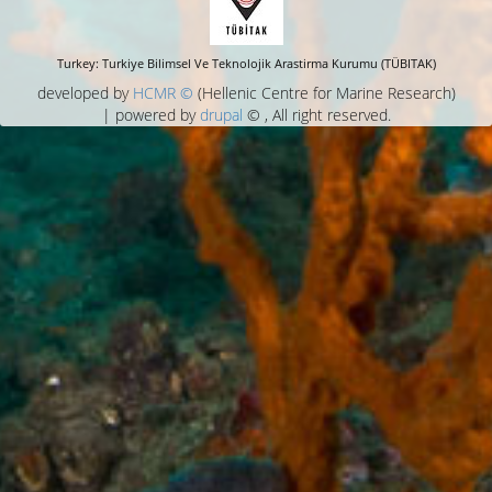
Turkey: Turkiye Bilimsel Ve Teknolojik Arastirma Kurumu (TÜBITAK)
developed by
HCMR ©
(Hellenic Centre for Marine Research)
| powered by
drupal
© , All right reserved.