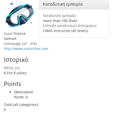
Απόκρυψη
Καταδυτική εμπειρία
Καταδυτική εμπειρία:
more than 100 dives
Επίπεδο καταδυτικού διπλώματος:
CMAS Instructor (all levels)
Χώρα:
France
Samuel
Homepage (url - link):
http://www.naturdive.com
Ιστορικό
Μέλος για
8 έτη 8 μήνες
Points
Observation
Points
: 0
Total (all categories):
0