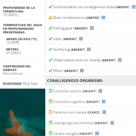
Sedimentation on coralligenous biota (
)
ABSENT
PROFUNDIDAD DE LA
TERMOCLINA:
10.00(m)
Diver recklessness (
)
LIMITED
TEMPERATURA DEL AGUA
Fishing gear (
)
ABSENT
EN PROFUNDIDADES
PREDEFINIDAS:
Litter (
)
GRADO CELSIUS (°C):
ABSENT
16.00℃
Anchoring (
)
METERS:
ABSENT
25.00(m)
Urban waste sources nearby (
)
ABSENT
CONTINUIDAD DEL
HÁBITAT:
Other (
)
ABSENT
Discontinuo
CORALLIGENΟUS ORGANISMS:
Muy bajo
RUGOSIDAD:
Eunicella cavolini (
)
ABSENT
Eunicella singularis (
)
ABSENT
Paramuricea clavata (
)
SCARCE
Leptogorgia sarmentosa (
)
ABSENT
Savalia savaglia (
)
ABSENT