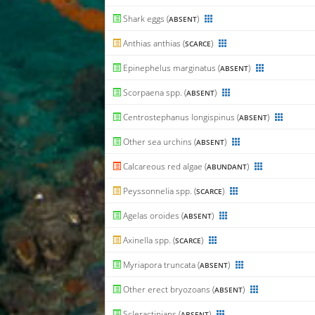
Shark eggs (
)
ABSENT
Anthias anthias (
)
SCARCE
Epinephelus marginatus (
)
ABSENT
Scorpaena spp. (
)
ABSENT
Centrostephanus longispinus (
)
ABSENT
Other sea urchins (
)
ABSENT
Calcareous red algae (
)
ABUNDANT
Peyssonnelia spp. (
)
SCARCE
Agelas oroides (
)
ABSENT
Axinella spp. (
)
SCARCE
Myriapora truncata (
)
ABSENT
Other erect bryozoans (
)
ABSENT
Scleractinians (
)
ABSENT