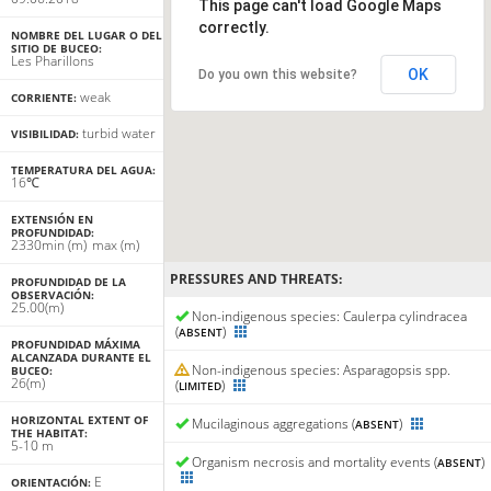
This page can't load Google Maps
correctly.
NOMBRE DEL LUGAR O DEL
SITIO DE BUCEO:
Les Pharillons
OK
Do you own this website?
weak
CORRIENTE:
turbid water
VISIBILIDAD:
TEMPERATURA DEL AGUA:
16℃
EXTENSIÓN EN
PROFUNDIDAD:
23
30
min
(m)
max
(m)
PRESSURES AND THREATS:
PROFUNDIDAD DE LA
OBSERVACIÓN:
25.00(m)
Non-indigenous species: Caulerpa cylindracea
(
)
ABSENT
PROFUNDIDAD MÁXIMA
ALCANZADA DURANTE EL
Non-indigenous species: Asparagopsis spp.
BUCEO:
26(m)
(
)
LIMITED
HORIZONTAL EXTENT OF
Mucilaginous aggregations (
)
ABSENT
THE HABITAT:
5-10 m
Organism necrosis and mortality events (
)
ABSENT
E
ORIENTACIÓN: