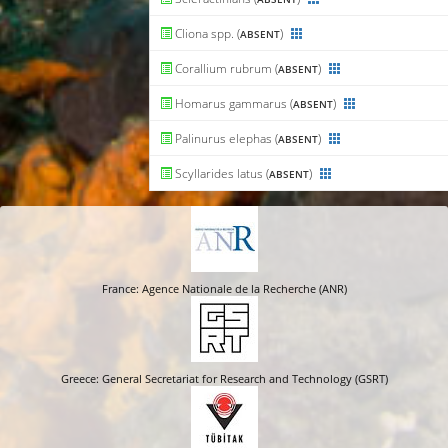
Cliona spp. (
)
ABSENT
Corallium rubrum (
)
ABSENT
Homarus gammarus (
)
ABSENT
Palinurus elephas (
)
ABSENT
Scyllarides latus (
)
ABSENT
France: Agence Nationale de la Recherche (ANR)
Greece: General Secretariat for Research and Technology (GSRT)