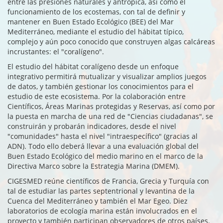
entre las presiones naturales y antrópica, así como el
funcionamiento de los ecostemas, con tal de definir y
mantener en Buen Estado Ecológico (BEE) del Mar
Mediterráneo, mediante el estudio del hábitat típico,
complejo y aún poco conocido que construyen algas calcáreas
incrustantes: el "coralígeno".
El estudio del hábitat coralígeno desde un enfoque
integrativo permitirá mutualizar y visualizar amplios juegos
de datos, y también gestionar los conocimientos para el
estudio de este ecosistema. Por la colaboración entre
Científicos, Áreas Marinas protegidas y Reservas, así como por
la puesta en marcha de una red de "Ciencias ciudadanas", se
construirán y probarán indicadores, desde el nivel
"comunidades" hasta el nivel "intraespecífico" (gracias al
ADN). Todo ello deberá llevar a una evaluación global del
Buen Estado Ecológico del medio marino en el marco de la
Directiva Marco sobre la Estrategia Marina (DMEM).
CIGESMED reúne científicos de Francia, Grecia y Turquía con
tal de estudiar las partes septentrional y levantina de la
Cuenca del Mediterráneo y también el Mar Egeo. Diez
laboratorios de ecología marina están involucrados en el
proyecto y también participan observadores de otros países.