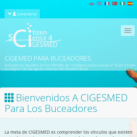
Pasar al contenido principal
Conectarse
Togg
navi
CIGEMED PARA BUCEADORES
Indicadores basados en los hábitats de coralígeno para evaluar el "buen estado
ecológico" de las aguas costeras del Mediterráneo
Bienvenidos A CIGESMED
Para Los Buceadores
La meta de CIGESMED es comprender los vínculos que existen