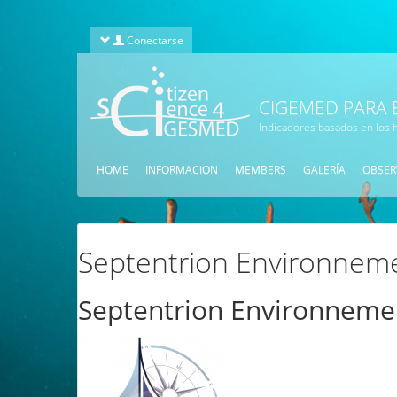
Pasar al contenido principal
Conectarse
CIGEMED PARA
Indicadores basados en los h
HOME
INFORMACION
MEMBERS
GALERÍA
OBSER
Septentrion Environnem
Septentrion Environneme