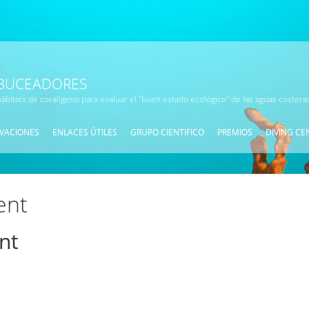
 BUCEADORES
ábitats de coralígeno para evaluar el "buen estado ecológico" de las aguas coster
VACIONES
ENLACES ÚTILES
GRUPO CIENTIFICO
PREMIOS
DIVING CE
ent
nt