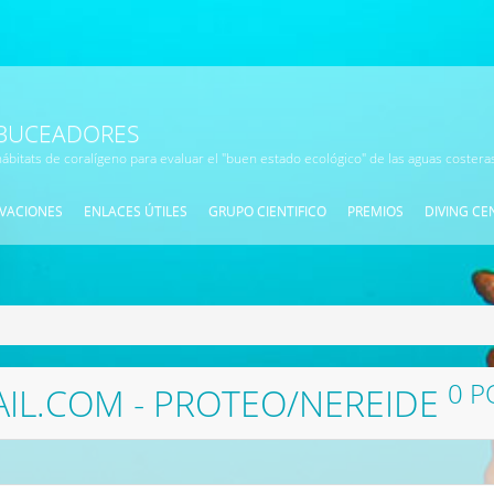
 BUCEADORES
ábitats de coralígeno para evaluar el "buen estado ecológico" de las aguas coster
VACIONES
ENLACES ÚTILES
GRUPO CIENTIFICO
PREMIOS
DIVING CE
0 P
L.COM - PROTEO/NEREIDE