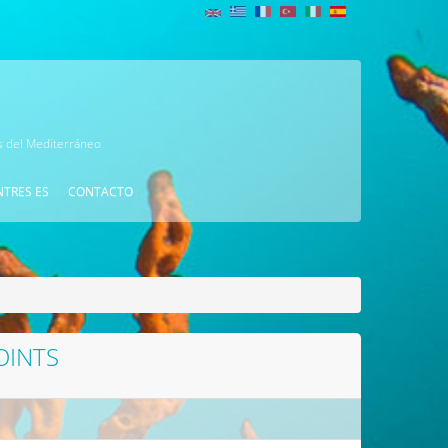
as del Mediterráneo
NTRES ES
CONTACTO
OINTS