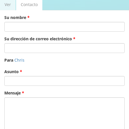
Ver
Contacto
(solapa
Solapas principales
activa)
Su nombre
*
Su dirección de correo electrónico
*
Para
Chris
Asunto
*
Mensaje
*