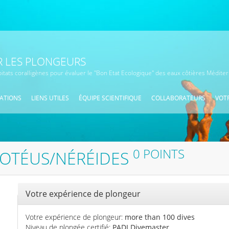
 LES PLONGEURS
bitats coralligènes pour évaluer le "Bon Etat Ecologique" des eaux côtières Médit
ATIONS
LIENS UTILES
ÉQUIPE SCIENTIFIQUE
COLLABORATEURS
VOTR
0 POINTS
ROTÉUS/NÉRÉIDES
Masquer
Votre expérience de plongeur
Votre expérience de plongeur:
more than 100 dives
Niveau de plongée certifié:
PADI Divemaster