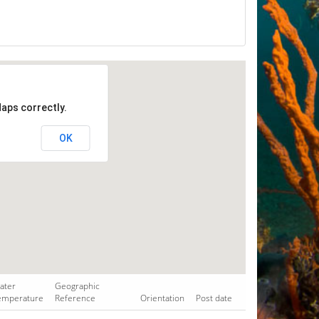
aps correctly.
OK
ater
Geographic
emperature
Reference
Orientation
Post date