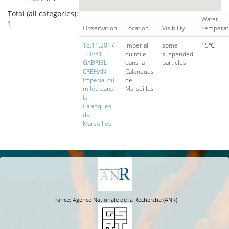
Total (all categories):
Water
1
Observation
Location
Visibility
Temperat
18.11.2017
Imperial
some
15℃
- 08:41
du mileu
suspended
GABRIEL
dans la
particles
CREHAN
Calanques
Imperial du
de
mileu dans
Marseilles
la
Calanques
de
Marseilles
France: Agence Nationale de la Recherche (ANR)