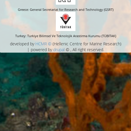
Greece: General Secretariat for Research and Technology (GSRT)
Turkey: Turkiye Bilimsel Ve Teknolojik Arastirma Kurumu (TÜBITAK)
developed by
HCMR ©
(Hellenic Centre for Marine Research)
| powered by
drupal
© , All right reserved.